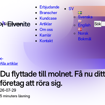
Hoppa till innehåll
Erbjudande
SV
Branscher
Svenska
Kundcase
Sök efter:
Artiklar
Sök
English
Om oss
Norsk
Karriär
Bokmål
Kontakt
Alla artiklar
Du flyttade till molnet. Få nu ditt
företag att röra sig.
26-07-29
5 minuters läsning