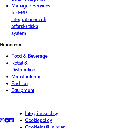
Managed Services
för ERP,
integrationer och
affärskritiska
system
Branscher
Food & Beverage
Retail &
Distribution
Manufacturing
Fashion
Equipment
Integritetspolicy
Cookiepolicy
Cookieinställningar