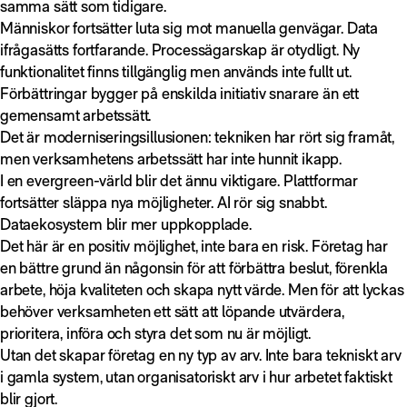
samma sätt som tidigare.
Människor fortsätter luta sig mot manuella genvägar. Data
ifrågasätts fortfarande. Processägarskap är otydligt. Ny
funktionalitet finns tillgänglig men används inte fullt ut.
Förbättringar bygger på enskilda initiativ snarare än ett
gemensamt arbetssätt.
Det är moderniseringsillusionen: tekniken har rört sig framåt,
men verksamhetens arbetssätt har inte hunnit ikapp.
I en evergreen-värld blir det ännu viktigare. Plattformar
fortsätter släppa nya möjligheter. AI rör sig snabbt.
Dataekosystem blir mer uppkopplade.
Det här är en positiv möjlighet, inte bara en risk. Företag har
en bättre grund än någonsin för att förbättra beslut, förenkla
arbete, höja kvaliteten och skapa nytt värde. Men för att lyckas
behöver verksamheten ett sätt att löpande utvärdera,
prioritera, införa och styra det som nu är möjligt.
Utan det skapar företag en ny typ av arv. Inte bara tekniskt arv
i gamla system, utan organisatoriskt arv i hur arbetet faktiskt
blir gjort.