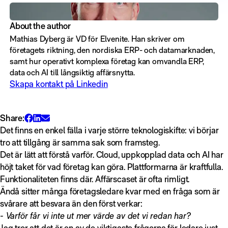
About the author
Mathias Dyberg är VD för Elvenite. Han skriver om
företagets riktning, den nordiska ERP- och datamarknaden,
samt hur operativt komplexa företag kan omvandla ERP,
data och AI till långsiktig affärsnytta.
Skapa kontakt på Linkedin
Share:
Det finns en enkel fälla i varje större teknologiskifte: vi börjar
tro att tillgång är samma sak som framsteg.
Det är lätt att förstå varför. Cloud, uppkopplad data och AI har
höjt taket för vad företag kan göra. Plattformarna är kraftfulla.
Funktionaliteten finns där. Affärscaset är ofta rimligt.
Ändå sitter många företagsledare kvar med en fråga som är
svårare att besvara än den först verkar:
- Varför får vi inte ut mer värde av det vi redan har?
Jag tror att det är en av de viktigaste frågorna för ledare just