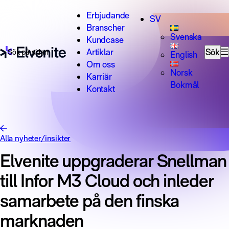
Hoppa till innehåll
Erbjudande
SV
Branscher
Svenska
Kundcase
Sök efter:
Artiklar
Sök
English
Om oss
Norsk
Karriär
Bokmål
Kontakt
Alla nyheter/insikter
Elvenite uppgraderar Snellman
till Infor M3 Cloud och inleder
samarbete på den finska
marknaden