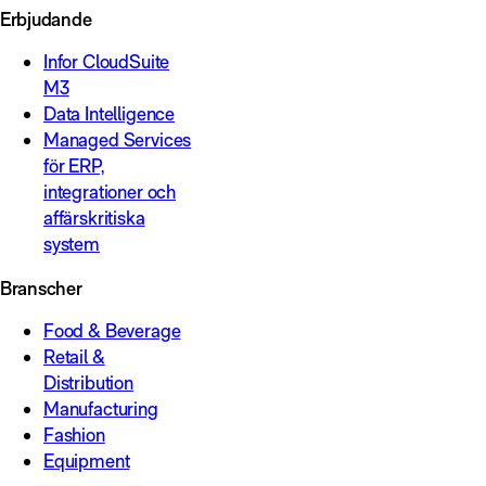
Erbjudande
Infor CloudSuite
M3
Data Intelligence
Managed Services
för ERP,
integrationer och
affärskritiska
system
Branscher
Food & Beverage
Retail &
Distribution
Manufacturing
Fashion
Equipment