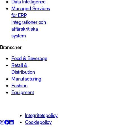
Data Intelligence
Managed Services
för ERP,
integrationer och
affärskritiska
system
Branscher
Food & Beverage
Retail &
Distribution
Manufacturing
Fashion
Equipment
Integritetspolicy
Cookiepolicy