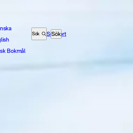
nska
Support
Sök
Sök
lish
sk Bokmål