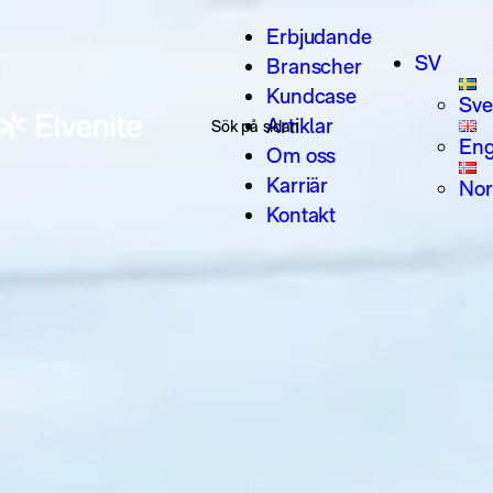
Hoppa till innehåll
Erbjudande
SV
Branscher
Kundcase
Sve
Sök efter:
Artiklar
Eng
Om oss
Karriär
Nor
Kontakt