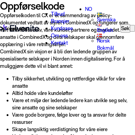
Oppførselkode
Skip to content
NO
Tilbud
Oppførselkoden til CX er et sammendrag av policy-
Svenska
Bransjer
dokumentet vedtatt av styret i CombinedX og fungerer som
Search for:
Kundcase
Søk
vårt løfte til oss selv, våre kunder, partnere og markedet. Alle
English
Om oss
ansatte i CombinedX og dets selskaper skal gjennomføre
Norsk
Kontakt
opplæring i våre retningslinjer.
Bokmål
CombinedX sin visjon er å bli den ledende gruppen av
spesialiserte selskaper i Norden innen digitalisering. For å
muliggjøre dette vil vi blant annet:
Tilby sikkerhet, utvikling og rettferdige vilkår for våre
ansatte
Alltid holde våre kundeløfter
Være et miljø der ledende ledere kan utvikle seg selv,
sine ansatte og sine selskaper
Være gode borgere, følge lover og ta ansvar for delte
ressurser
Skape langsiktig verdistigning for våre eiere