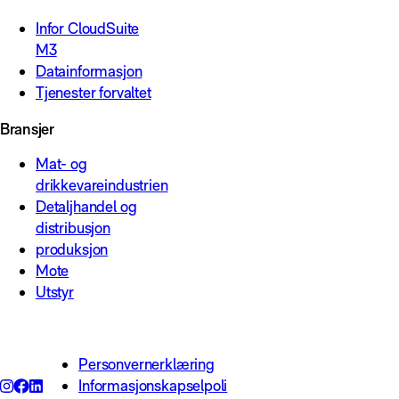
Infor CloudSuite
M3
Datainformasjon
Tjenester forvaltet
Bransjer
Mat- og
drikkevareindustrien
Detaljhandel og
distribusjon
produksjon
Mote
Utstyr
Personvernerklæring
Informasjonskapselpoli