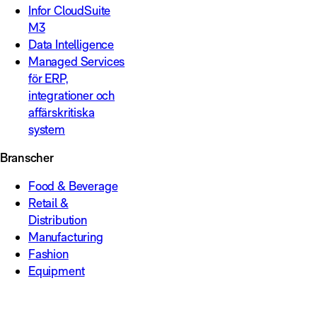
Infor CloudSuite
M3
Data Intelligence
Managed Services
för ERP,
integrationer och
affärskritiska
system
Branscher
Food & Beverage
Retail &
Distribution
Manufacturing
Fashion
Equipment