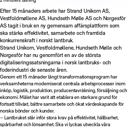
Efter 15 månaders arbete har Strand Unikorn AS,
Vestfoldmøllene AS, Hundseth Mølle AS och Norgesfôr
AS tagit i bruk en ny gemensam affärsplattform som
ska stärka effektivitet, samarbete och framtida
konkurrenskraft i norskt lantbruk.
Strand Unikorn, Vestfoldmøllene, Hundseth Mølle och
Norgesfôr har nu genomfört en av de största
digitaliseringssatsningarna i norsk lantbruks- och
foderindustri de senaste åren.
Genom ett 15 månader långt transformationsprogram har
verksamheterna moderniserat centrala arbetsprocesser inom
inköp, logistik, produktion, producentavräkning, försäljning och
ekonomi. Målet har varit att etablera en starkare grund för
fortsatt tillväxt, bättre samarbete och ökat värdeskapande för
norska bönder och kunder.
– Lantbruket står inför stora krav på effektivitet, hållbarhet,
spårbarhet och lönsamhet. Ska vi lyckas utveckla våra