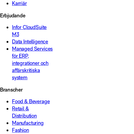
Karriär
Erbjudande
Infor CloudSuite
M3
Data Intelligence
Managed Services
för ERP,
integrationer och
affärskritiska
system
Branscher
Food & Beverage
Retail &
Distribution
Manufacturing
Fashion