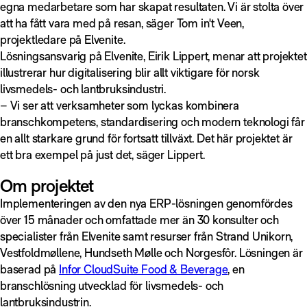
egna medarbetare som har skapat resultaten. Vi är stolta över
att ha fått vara med på resan, säger Tom in't Veen,
projektledare på Elvenite.
Lösningsansvarig på Elvenite, Eirik Lippert, menar att projektet
illustrerar hur digitalisering blir allt viktigare för norsk
livsmedels- och lantbruksindustri.
– Vi ser att verksamheter som lyckas kombinera
branschkompetens, standardisering och modern teknologi får
en allt starkare grund för fortsatt tillväxt. Det här projektet är
ett bra exempel på just det, säger Lippert.
Om projektet
Implementeringen av den nya ERP-lösningen genomfördes
över 15 månader och omfattade mer än 30 konsulter och
specialister från Elvenite samt resurser från Strand Unikorn,
Vestfoldmøllene, Hundseth Mølle och Norgesfôr. Lösningen är
baserad på
Infor CloudSuite Food & Beverage
, en
branschlösning utvecklad för livsmedels- och
lantbruksindustrin.